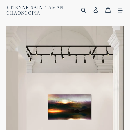
Passer
ETIENNE SAINT-AMANT -
au
Rechercher
Se connecter
Panier
CHAOSCOPIA
contenu