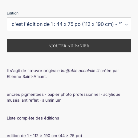
Édition
AJOUTER AU PANIER
Ajout
d'un
Il s'agit de l'
œ
uvre originale
Ineffable accalmie III
créée par
produit
Etienne Saint-Amant.
à
votre
panier
encres pigmentées · papier photo professionnel · acrylique
muséal antireflet · aluminium
Liste complète des éditions :
édition de 1 - 112 × 190 cm (44 × 75 po)