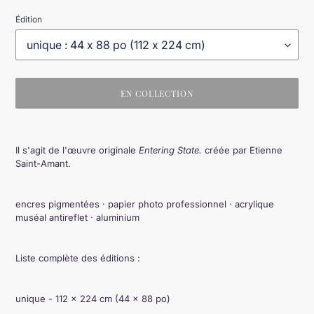
Édition
EN COLLECTION
Ajout
d'un
Il s'agit de l'
œ
uvre originale
Entering State.
créée par Etienne
produit
Saint-Amant.
à
votre
panier
encres pigmentées · papier photo professionnel · acrylique
muséal antireflet · aluminium
Liste complète des éditions :
unique - 112 × 224 cm (44 × 88 po)